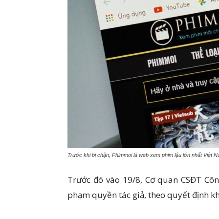
Trước khi bị chặn, Phimmoi là web xem phim lậu lớn nhất Việt 
Trước đó vào 19/8, Cơ quan CSĐT Côn
phạm quyền tác giả, theo quyết định kh