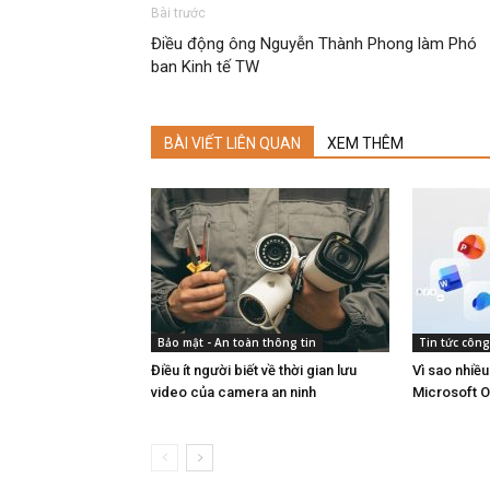
Bài trước
Điều động ông Nguyễn Thành Phong làm Phó
ban Kinh tế TW
BÀI VIẾT LIÊN QUAN
XEM THÊM
Bảo mật - An toàn thông tin
Tin tức côn
Điều ít người biết về thời gian lưu
Vì sao nhiề
video của camera an ninh
Microsoft O