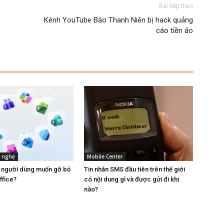
Bài tiếp theo
Kênh YouTube Báo Thanh Niên bị hack quảng
cáo tiền ảo
g nghệ
Mobile Center
u người dùng muốn gỡ bỏ
Tin nhắn SMS đầu tiên trên thế giới
ffice?
có nội dung gì và được gửi đi khi
nào?