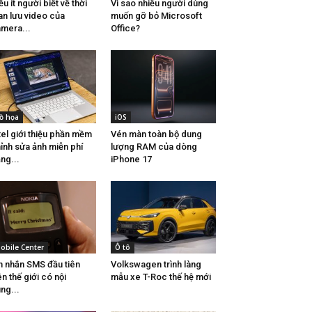
ều ít người biết về thời
Vì sao nhiều người dùng
an lưu video của
muốn gỡ bỏ Microsoft
mera...
Office?
ồ họa
iOS
tel giới thiệu phần mềm
Vén màn toàn bộ dung
ỉnh sửa ảnh miễn phí
lượng RAM của dòng
ng...
iPhone 17
obile Center
Ô tô
n nhắn SMS đầu tiên
Volkswagen trình làng
ên thế giới có nội
mẫu xe T-Roc thế hệ mới
ng...