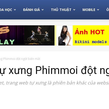
OA HỌC
ĐÁNH GIÁ
THỦ THUẬT
MOBILE
Ô
ng Phimmoi đột ngột biến mất
tự xưng Phimmoi đột n
t, trang web tự xưng là phiên bản khác của webs