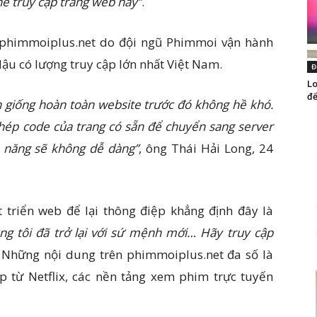
hể truy cập trang web này”
.
 phimmoiplus.net do đội ngũ Phimmoi vận hành
lậu có lượng truy cập lớn nhất Việt Nam.
Đ
Lo
để
ện giống hoàn toàn website trước đó không hề khó.
chép code của trang có sẵn để chuyển sang server
nh năng sẽ không dễ dàng”
, ông Thái Hải Long, 24
 triển web để lại thông điệp khẳng định đây là
ng tôi đã trở lại với sứ mệnh mới… Hãy truy cập
. Những nội dung trên phimmoiplus.net đa số là
 từ Netflix, các nền tảng xem phim trực tuyến