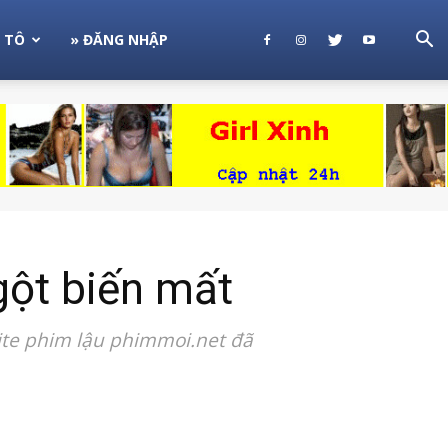
 TÔ
» ĐĂNG NHẬP
gột biến mất
ite phim lậu phimmoi.net đã