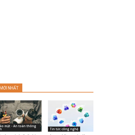
MỚI NHẤT
ảo mật - An toàn thông
in
Tin tức công nghệ