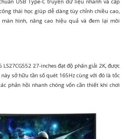
 chuẩn USB Type-C truyền dữ liệu nhanh và cấp
 công thái học giúp dễ dàng tùy chỉnh chiều cao,
g màn hình, nâng cao hiệu quả và đem lại môi
LS27CG552 27-inches đạt độ phân giải 2K, được
này sở hữu tần số quét 165Hz cùng với đó là tốc
ác phản hồi nhanh chóng vốn cần thiết khi chơi