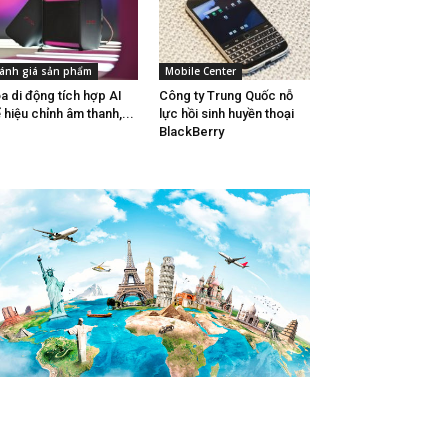
ánh giá sản phẩm
Mobile Center
a di động tích hợp AI
Công ty Trung Quốc nỗ
 hiệu chỉnh âm thanh,...
lực hồi sinh huyền thoại
BlackBerry