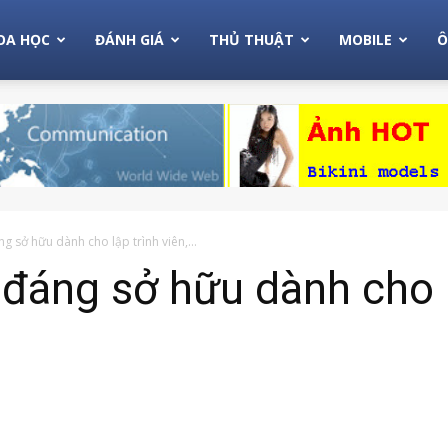
OA HỌC
ĐÁNH GIÁ
THỦ THUẬT
MOBILE
Ô
 sở hữu dành cho lập trình viên,...
đáng sở hữu dành cho lậ