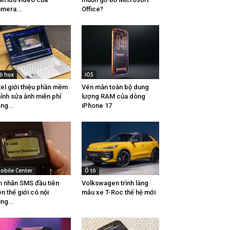
mera...
Office?
ồ họa
iOS
tel giới thiệu phần mềm
Vén màn toàn bộ dung
ỉnh sửa ảnh miễn phí
lượng RAM của dòng
ng...
iPhone 17
obile Center
Ô tô
n nhắn SMS đầu tiên
Volkswagen trình làng
ên thế giới có nội
mẫu xe T-Roc thế hệ mới
ng...