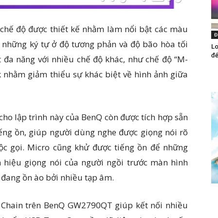
là chế độ được thiết kế nhằm làm nổi bật các màu
Đ
c những ký tự ở độ tương phản và độ bão hòa tối
Lo
để
đa năng với nhiều chế độ khác, như chế độ “M-
nhằm giảm thiểu sự khác biệt về hình ảnh giữa
ho lập trình này của BenQ còn được tích hợp sẵn
tiếng ồn, giúp người dùng nghe được giọng nói rõ
ộc gọi. Micro cũng khử được tiếng ồn để những
ín hiệu giọng nói của người ngồi trước màn hình
 đang ồn ào bởi nhiều tạp âm.
sy Chain trên BenQ GW2790QT giúp kết nối nhiều