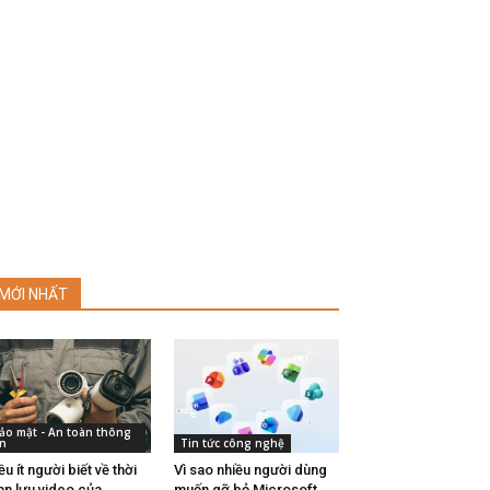
MỚI NHẤT
ảo mật - An toàn thông
in
Tin tức công nghệ
ều ít người biết về thời
Vì sao nhiều người dùng
an lưu video của
muốn gỡ bỏ Microsoft