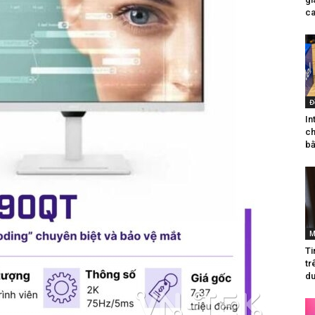
ca
Đ
In
ch
bằ
M
Ti
tr
du