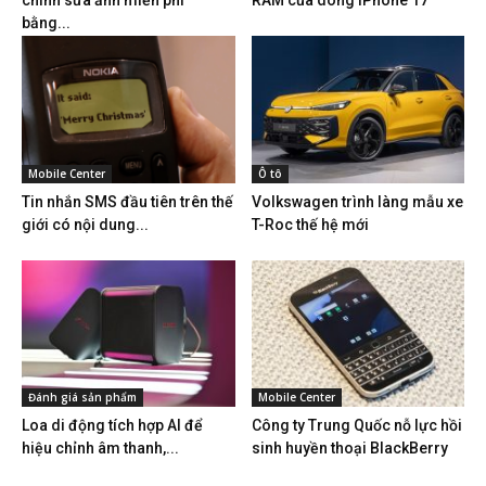
chỉnh sửa ảnh miễn phí
RAM của dòng iPhone 17
bằng...
Mobile Center
Ô tô
Tin nhắn SMS đầu tiên trên thế
Volkswagen trình làng mẫu xe
giới có nội dung...
T-Roc thế hệ mới
Đánh giá sản phẩm
Mobile Center
Loa di động tích hợp AI để
Công ty Trung Quốc nỗ lực hồi
hiệu chỉnh âm thanh,...
sinh huyền thoại BlackBerry