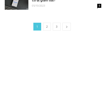
có bị giảm sút?
05/10/2023
0
1
2
3