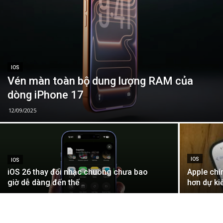
IOS
Vén màn toàn bộ dung lượng RAM của
dòng iPhone 17
12/09/2025
IOS
IOS
iOS 26 thay đổi nhạc chuông chưa bao
Apple chí
giờ dễ dàng đến thế
hơn dự ki