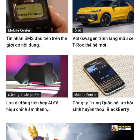
Mobile Center
Ô tô
Tin nhắn SMS đầu tiên trên thế
Volkswagen trình làng mẫu xe
giới có nội dung...
T-Roc thế hệ mới
Đánh giá sản phẩm
Mobile Center
Loa di động tích hợp AI để
Công ty Trung Quốc nỗ lực hồi
hiệu chỉnh âm thanh,...
sinh huyền thoại BlackBerry