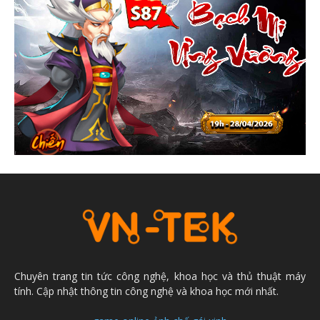
Chuyên trang tin tức công nghệ, khoa học và thủ thuật máy
tính. Cập nhật thông tin công nghệ và khoa học mới nhất.