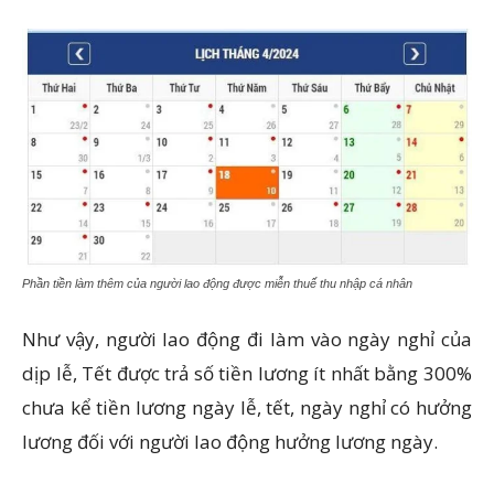
Phần tiền làm thêm của người lao động được miễn thuế thu nhập cá nhân
Như vậy, người lao động đi làm vào ngày nghỉ của
dịp lễ, Tết được trả số tiền lương ít nhất bằng 300%
chưa kể tiền lương ngày lễ, tết, ngày nghỉ có hưởng
lương đối với người lao động hưởng lương ngày.