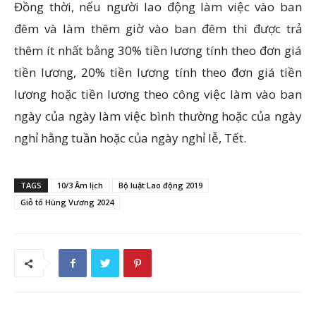
Đồng thời, nếu người lao động làm việc vào ban
đêm và làm thêm giờ vào ban đêm thì được trả
thêm ít nhất bằng 30% tiền lương tính theo đơn giá
tiền lương, 20% tiền lương tính theo đơn giá tiền
lương hoặc tiền lương theo công việc làm vào ban
ngày của ngày làm việc bình thường hoặc của ngày
nghỉ hằng tuần hoặc của ngày nghỉ lễ, Tết.
TAGS
10/3 Âm lịch
Bộ luật Lao động 2019
Giỗ tổ Hùng Vương 2024