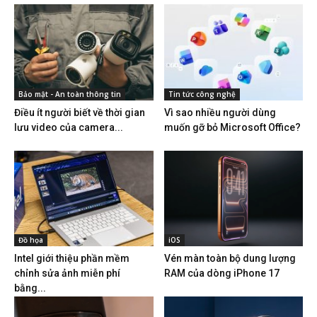
Bảo mật - An toàn thông tin
Tin tức công nghệ
Điều ít người biết về thời gian
Vì sao nhiều người dùng
lưu video của camera...
muốn gỡ bỏ Microsoft Office?
Đồ họa
iOS
Intel giới thiệu phần mềm
Vén màn toàn bộ dung lượng
chỉnh sửa ảnh miễn phí
RAM của dòng iPhone 17
bằng...