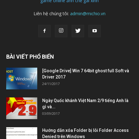
game online
ảnh chế
gái xinh
Liên hệ chúng tôi:
admin@michio.vn
BÀI VIẾT PHỔ BIẾN
[Google Drive] Win 7 64bit ghost full Soft và
Driver 2017
24/11/2017
Ngày Quốc khánh Việt Nam 2/9 tiếng Anh là
gì và...
03/09/2017
Hướng dẫn xóa Folder bị lỗi Folder Access
Denied trên Windows