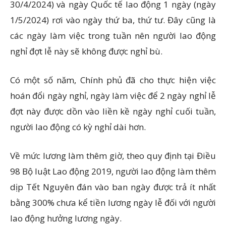
30/4/2024) và ngày Quốc tế lao động 1 ngày (ngày
1/5/2024) rơi vào ngày thứ ba, thứ tư. Đây cũng là
các ngày làm việc trong tuần nên người lao động
nghỉ đợt lễ này sẽ không được nghỉ bù.
Có một số năm, Chính phủ đã cho thực hiện việc
hoán đổi ngày nghỉ, ngày làm việc để 2 ngày nghỉ lễ
đợt này được dồn vào liền kề ngày nghỉ cuối tuần,
người lao động có kỳ nghỉ dài hơn.
Về mức lương làm thêm giờ, theo quy định tại Điều
98 Bộ luật Lao động 2019, người lao động làm thêm
dịp Tết Nguyên đán vào ban ngày được trả ít nhất
bằng 300% chưa kể tiền lương ngày lễ đối với người
lao động hưởng lương ngày.