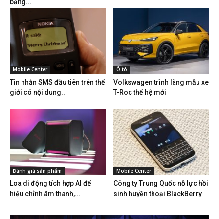
bằng...
Mobile Center
Ô tô
Tin nhắn SMS đầu tiên trên thế
Volkswagen trình làng mẫu xe
giới có nội dung...
T-Roc thế hệ mới
Đánh giá sản phẩm
Mobile Center
Loa di động tích hợp AI để
Công ty Trung Quốc nỗ lực hồi
hiệu chỉnh âm thanh,...
sinh huyền thoại BlackBerry