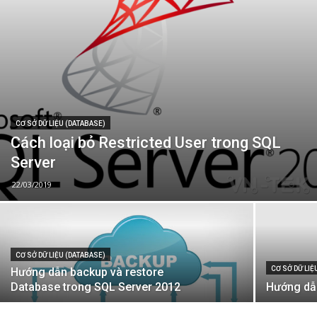
CƠ SỞ DỮ LIỆU (DATABASE)
Cách loại bỏ Restricted User trong SQL
Server
22/03/2019
CƠ SỞ DỮ LIỆU (DATABASE)
CƠ SỞ DỮ LIỆ
Hướng dẫn backup và restore
Database trong SQL Server 2012
Hướng dẫ