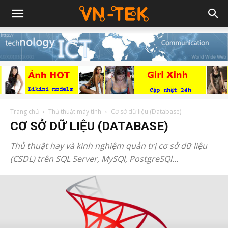
Trang chủ
Thủ thuật máy tính
Cơ sở dữ liệu (Database)
CƠ SỞ DỮ LIỆU (DATABASE)
Thủ thuật hay và kinh nghiệm quản trị cơ sở dữ liệu
(CSDL) trên SQL Server, MySQl, PostgreSQl…