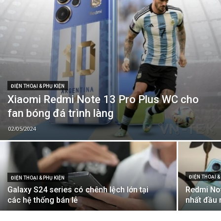
ĐIỆN THOẠI & PHỤ KIỆN
Xiaomi Redmi Note 13 Pro Plus WC cho
fan bóng đá trình làng
02/05/2024
ĐIỆN THOẠI &
ĐIỆN THOẠI & PHỤ KIỆN
Galaxy S24 series có chênh lệch lớn tại
Redmi No
các hệ thống bán lẻ
nhất đầu