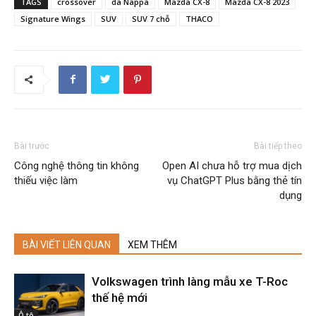
TAGS
crossover
da Nappa
Mazda CX-8
Mazda CX-8 2023
Signature Wings
SUV
SUV 7 chỗ
THACO
Bài trước
Bài tiếp theo
Công nghệ thông tin không
Open AI chưa hỗ trợ mua dịch
thiếu việc làm
vụ ChatGPT Plus bằng thẻ tín
dụng
BÀI VIẾT LIÊN QUAN
XEM THÊM
Volkswagen trình làng mẫu xe T-Roc
thế hệ mới
Ô tô