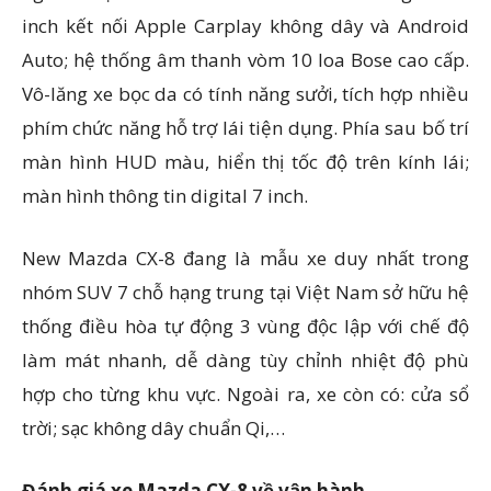
inch kết nối Apple Carplay không dây và Android
Auto; hệ thống âm thanh vòm 10 loa Bose cao cấp.
Vô-lăng xe bọc da có tính năng sưởi, tích hợp nhiều
phím chức năng hỗ trợ lái tiện dụng. Phía sau bố trí
màn hình HUD màu, hiển thị tốc độ trên kính lái;
màn hình thông tin digital 7 inch.
New Mazda CX-8 đang là mẫu xe duy nhất trong
nhóm SUV 7 chỗ hạng trung tại Việt Nam sở hữu hệ
thống điều hòa tự động 3 vùng độc lập với chế độ
làm mát nhanh, dễ dàng tùy chỉnh nhiệt độ phù
hợp cho từng khu vực. Ngoài ra, xe còn có: cửa sổ
trời; sạc không dây chuẩn Qi,…
Đánh giá xe Mazda CX-8 về vận hành