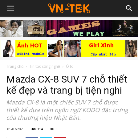
Trang chủ
Tin tức công nghệ
Ô tô
Mazda CX-8 SUV 7 chỗ thiết
kế đẹp và trang bị tiện nghi
Mazda CX-8 là một chiếc SUV 7 chỗ được
thiết kế dựa trên ngôn ngữ KODO đặc trưng
của thương hiệu Nhật Bản.
05/07/2023
314
0