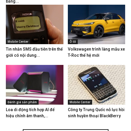
bằng...
Mobile Center
Ô tô
Tin nhắn SMS đầu tiên trên thế
Volkswagen trình làng mẫu xe
giới có nội dung...
T-Roc thế hệ mới
Đánh giá sản phẩm
Mobile Center
Loa di động tích hợp AI để
Công ty Trung Quốc nỗ lực hồi
hiệu chỉnh âm thanh,...
sinh huyền thoại BlackBerry