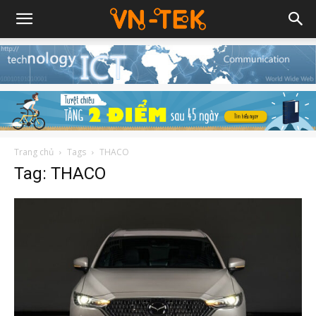
Trang chủ
Tags
THACO
Tag: THACO