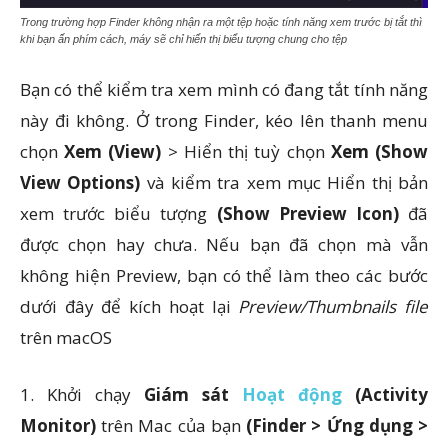
Trong trường hợp Finder không nhận ra một tệp hoặc tính năng xem trước bị tắt thì
khi bạn ấn phím cách, máy sẽ chỉ hiển thị biểu tượng chung cho tệp
Bạn có thể kiểm tra xem mình có đang tắt tính năng
này đi không. Ở trong Finder, kéo lên thanh menu
chọn
Xem (View)
> Hiển thị tuỳ chọn
Xem (Show
View Options)
và kiểm tra xem mục Hiển thị bản
xem trước biểu tượng
(Show Preview Icon)
đã
được chọn hay chưa. Nếu bạn đã chọn mà vẫn
không hiện Preview, bạn có thể làm theo các bước
dưới đây để kích hoạt lại
Preview/Thumbnails file
trên macOS
1. Khởi chạy
Giám sát
Hoạt động
(Activity
Monitor)
trên Mac của bạn
(Finder > Ứng dụng >