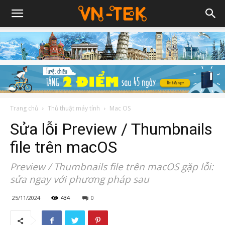
Trang chủ
Thủ thuật máy tính
Mac OS
Sửa lỗi Preview / Thumbnails
file trên macOS
Preview / Thumbnails file trên macOS gặp lỗi:
sửa ngay với phương pháp sau
25/11/2024
434
0