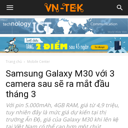
Trang chủ
Mobile Center
Samsung Galaxy M30 với 3
camera sau sẽ ra mắt đầu
tháng 3
Với pin 5.000mAh, 4GB RAM, giá từ 4,9 triệu,
tuy nhiên đây là mức giá dự kiến tại thị
trường Ấn Độ, giá của Galaxy M30 khi lên kệ
tại Việt Nam có thể cao hơn một chút.