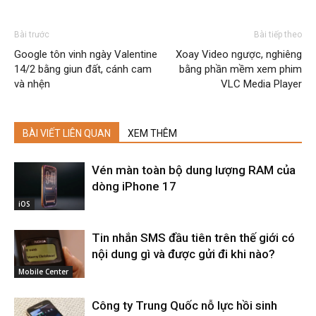
Bài trước
Bài tiếp theo
Google tôn vinh ngày Valentine
Xoay Video ngược, nghiêng
14/2 bằng giun đất, cánh cam
bằng phần mềm xem phim
và nhện
VLC Media Player
BÀI VIẾT LIÊN QUAN
XEM THÊM
Vén màn toàn bộ dung lượng RAM của
dòng iPhone 17
iOS
Tin nhắn SMS đầu tiên trên thế giới có
nội dung gì và được gửi đi khi nào?
Mobile Center
Công ty Trung Quốc nỗ lực hồi sinh