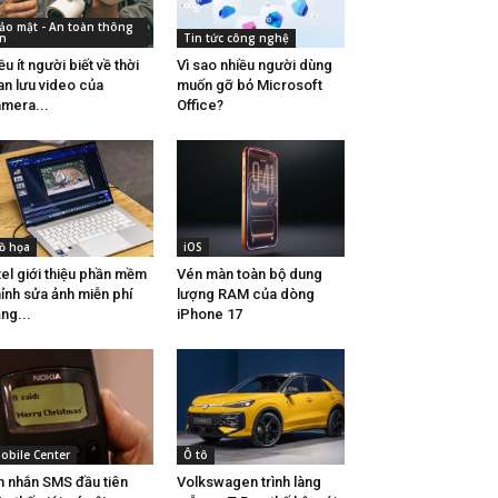
ảo mật - An toàn thông
in
Tin tức công nghệ
ều ít người biết về thời
Vì sao nhiều người dùng
an lưu video của
muốn gỡ bỏ Microsoft
mera...
Office?
ồ họa
iOS
tel giới thiệu phần mềm
Vén màn toàn bộ dung
ỉnh sửa ảnh miễn phí
lượng RAM của dòng
ng...
iPhone 17
obile Center
Ô tô
n nhắn SMS đầu tiên
Volkswagen trình làng