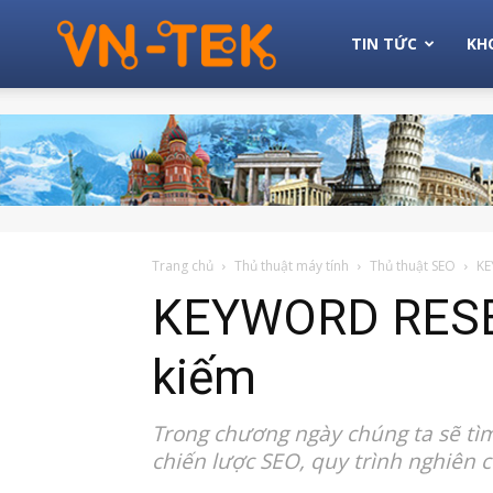
Michio
TIN TỨC
KH
Tek
Trang chủ
Thủ thuật máy tính
Thủ thuật SEO
KE
KEYWORD RESEA
kiếm
Trong chương ngày chúng ta sẽ tìm
chiến lược SEO, quy trình nghiên 