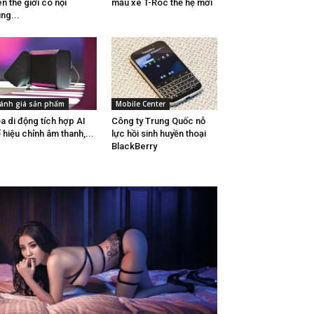
ên thế giới có nội
mẫu xe T-Roc thế hệ mới
ng...
ánh giá sản phẩm
Mobile Center
a di động tích hợp AI
Công ty Trung Quốc nỗ
 hiệu chỉnh âm thanh,...
lực hồi sinh huyền thoại
BlackBerry