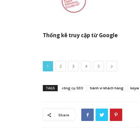
Thống kê truy cập từ Google
1
2
3
4
5
TAGS
công cụ SEO
hành vi khách hàng
keyw
Share