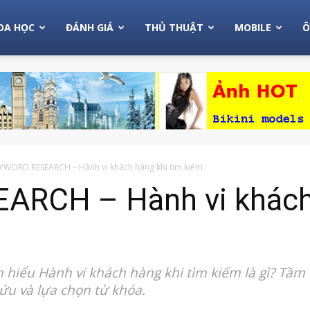
OA HỌC
ĐÁNH GIÁ
THỦ THUẬT
MOBILE
Ô
YWORD RESEARCH – Hành vi khách hàng khi tìm kiếm
RCH – Hành vi khách 
 hiểu Hành vi khách hàng khi tìm kiếm là gì? Tầm
cứu và lựa chọn từ khóa.