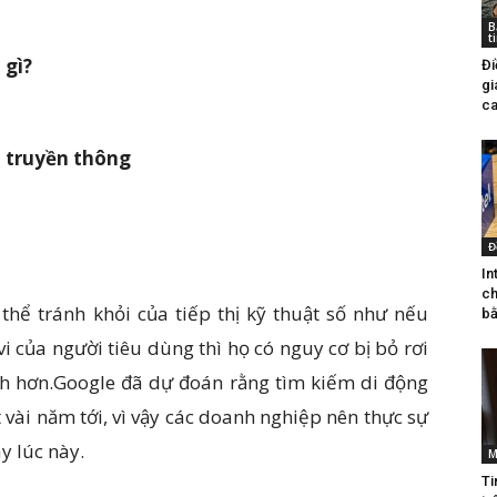
B
t
 gì?
Đi
gi
ca
 truyền thông
Đ
In
ch
hể tránh khỏi của tiếp thị kỹ thuật số như nếu
bằ
i của người tiêu dùng thì họ có nguy cơ bị bỏ rơi
h hơn.Google đã dự đoán rằng tìm kiếm di động
vài năm tới, vì vậy các doanh nghiệp nên thực sự
y lúc này.
M
Ti