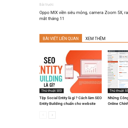
Bài trước
Oppo MIX viền siêu mỏng, camera Zoom 5X, ra
mắt tháng 11
BÀI VIẾT LIÊN QUAN
XEM THÊM
Thủ thuật SEO
Thủ thuật S
Tệp Social Entity là gì ? Cách làm SEO
Những Công
Entity Building chuẩn cho website
Online Chín