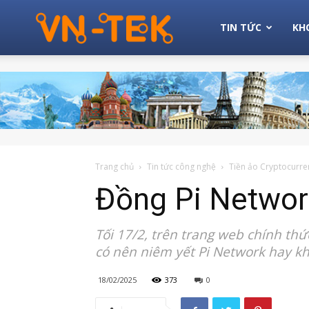
Michio
TIN TỨC
KH
Tek
Trang chủ
Tin tức công nghệ
Tiền ảo Cryptocurre
Đồng Pi Network
Tối 17/2, trên trang web chính th
có nên niêm yết Pi Network hay k
18/02/2025
373
0