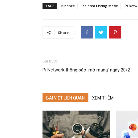
TAGS
Binance
Isolated Listing Mode
Pi Netw
Share
Bài trước
Pi Network thông báo ‘mở mạng’ ngày 20/2
BÀI VIẾT LIÊN QUAN
XEM THÊM