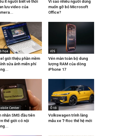
ều ít người biết về thời
Vì sao nhiều người dùng
an lưu video của
muốn gỡ bỏ Microsoft
mera...
Office?
ồ họa
iOS
tel giới thiệu phần mềm
Vén màn toàn bộ dung
ỉnh sửa ảnh miễn phí
lượng RAM của dòng
ng...
iPhone 17
obile Center
Ô tô
n nhắn SMS đầu tiên
Volkswagen trình làng
ên thế giới có nội
mẫu xe T-Roc thế hệ mới
ng...