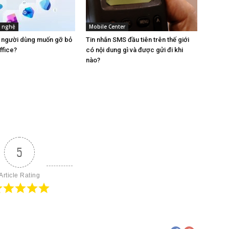
g nghệ
Mobile Center
u người dùng muốn gỡ bỏ
Tin nhắn SMS đầu tiên trên thế giới
ffice?
có nội dung gì và được gửi đi khi
nào?
5
Article Rating