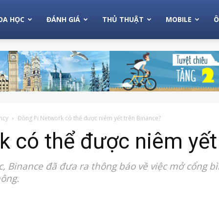
OA HỌC
ĐÁNH GIÁ
THỦ THUẬT
MOBILE
Ô
ncy
Đồng Pi Network có thể được niêm yết trên Binance?
 có thể được niêm yết
ức, Binance đã đưa ra thông báo về việc mở cổng 
hông.