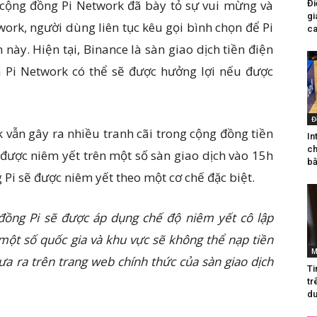
 cộng đồng Pi Network đã bày tỏ sự vui mừng và
Đi
gi
ork, người dùng liên tục kêu gọi bình chọn để Pi
ca
 này. Hiện tại, Binance là sàn giao dịch tiền điện
án Pi Network có thể sẽ được hưởng lợi nếu được
Đ
 vẫn gây ra nhiều tranh cãi trong cộng đồng tiền
In
ch
c được niêm yết trên một số sàn giao dịch vào 15h
bằ
 Pi sẽ được niêm yết theo một cơ chế đặc biệt.
 đồng Pi sẽ được áp dụng chế độ niêm yết cô lập
 một số quốc gia và khu vực sẽ không thể nạp tiền
M
ưa ra trên trang web chính thức của sàn giao dịch
Ti
tr
du