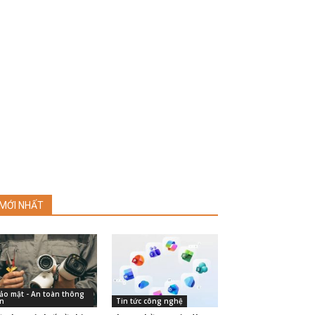
MỚI NHẤT
ảo mật - An toàn thông
in
Tin tức công nghệ