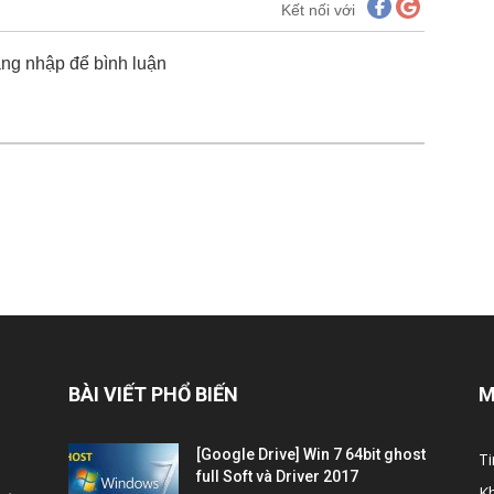
Kết nối với
ăng nhập để bình luận
BÀI VIẾT PHỔ BIẾN
M
[Google Drive] Win 7 64bit ghost
Ti
full Soft và Driver 2017
K