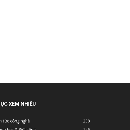
ỤC XEM NHIỀU
n tức công nghệ
238
hoa học & Đời sống
146