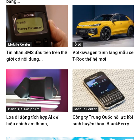
bằng...
Mobile Center
Ô tô
Tin nhắn SMS đầu tiên trên thế
Volkswagen trình làng mẫu xe
giới có nội dung...
T-Roc thế hệ mới
Đánh giá sản phẩm
Mobile Center
Loa di động tích hợp AI để
Công ty Trung Quốc nỗ lực hồi
hiệu chỉnh âm thanh,...
sinh huyền thoại BlackBerry