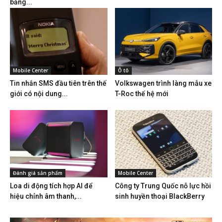
bằng...
Mobile Center
Ô tô
Tin nhắn SMS đầu tiên trên thế
Volkswagen trình làng mẫu xe
giới có nội dung...
T-Roc thế hệ mới
Đánh giá sản phẩm
Mobile Center
Loa di động tích hợp AI để
Công ty Trung Quốc nỗ lực hồi
hiệu chỉnh âm thanh,...
sinh huyền thoại BlackBerry