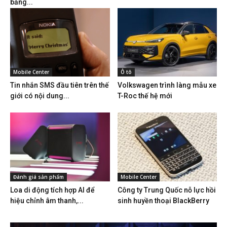
bằng...
Mobile Center
Ô tô
Tin nhắn SMS đầu tiên trên thế
Volkswagen trình làng mẫu xe
giới có nội dung...
T-Roc thế hệ mới
Đánh giá sản phẩm
Mobile Center
Loa di động tích hợp AI để
Công ty Trung Quốc nỗ lực hồi
hiệu chỉnh âm thanh,...
sinh huyền thoại BlackBerry