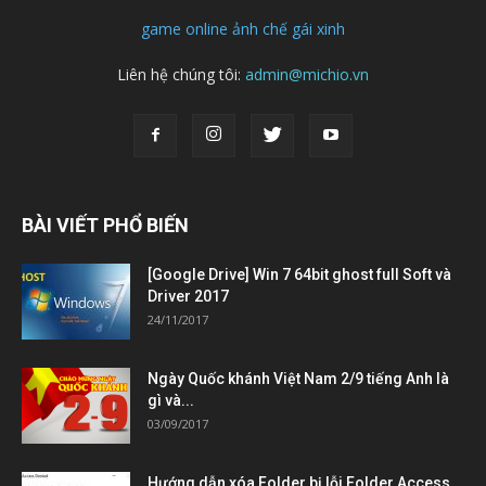
game online
ảnh chế
gái xinh
Liên hệ chúng tôi:
admin@michio.vn
BÀI VIẾT PHỔ BIẾN
[Google Drive] Win 7 64bit ghost full Soft và
Driver 2017
24/11/2017
Ngày Quốc khánh Việt Nam 2/9 tiếng Anh là
gì và...
03/09/2017
Hướng dẫn xóa Folder bị lỗi Folder Access