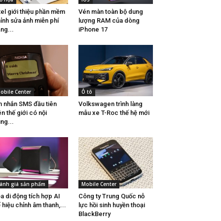
tel giới thiệu phần mềm
Vén màn toàn bộ dung
ỉnh sửa ảnh miễn phí
lượng RAM của dòng
ng...
iPhone 17
obile Center
Ô tô
n nhắn SMS đầu tiên
Volkswagen trình làng
ên thế giới có nội
mẫu xe T-Roc thế hệ mới
ng...
ánh giá sản phẩm
Mobile Center
a di động tích hợp AI
Công ty Trung Quốc nỗ
 hiệu chỉnh âm thanh,...
lực hồi sinh huyền thoại
BlackBerry