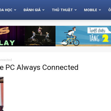
OA HỌC
ĐÁNH GIÁ
THỦ THUẬT
MOBILE
Ô
onnected
le PC Always Connected