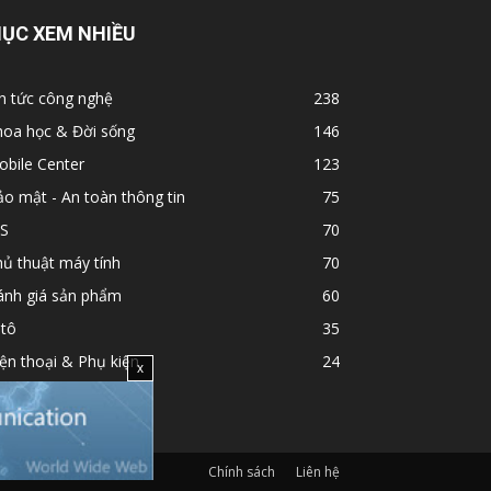
ỤC XEM NHIỀU
n tức công nghệ
238
hoa học & Đời sống
146
bile Center
123
o mật - An toàn thông tin
75
OS
70
ủ thuật máy tính
70
ánh giá sản phẩm
60
 tô
35
ện thoại & Phụ kiện
24
x
Chính sách
Liên hệ