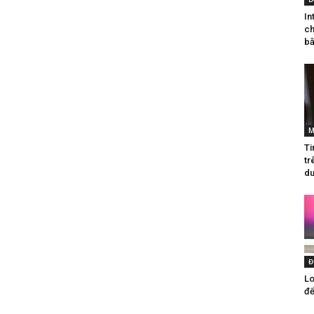
In
ch
bằ
M
Ti
tr
du
Đ
Lo
để