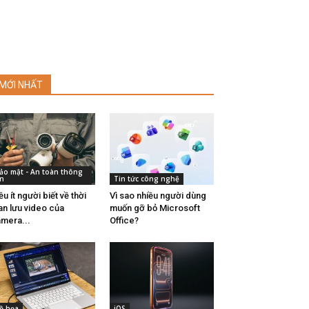
MỚI NHẤT
ảo mật - An toàn thông
in
Tin tức công nghệ
ều ít người biết về thời
Vì sao nhiều người dùng
an lưu video của
muốn gỡ bỏ Microsoft
mera...
Office?
ồ họa
iOS