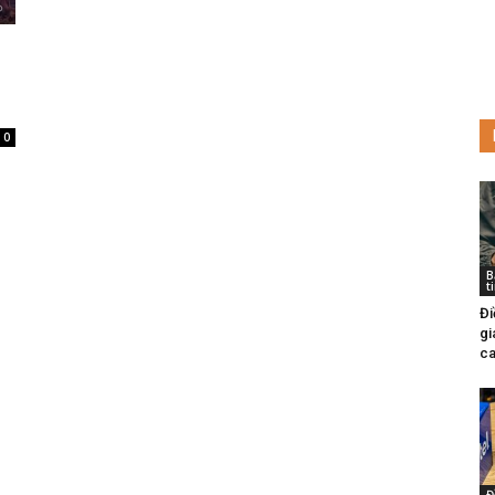
0
B
t
Đi
gi
ca
Đ