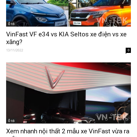
Ô tô
VinFast VF e34 vs KIA Seltos xe điện vs xe
xăng?
13/11/2022
0
Ô tô
Xem nhanh nội thất 2 mẫu xe VinFast vừa ra