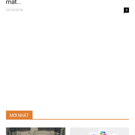
mắt...
03/10/2018
0
MỚI NHẤT