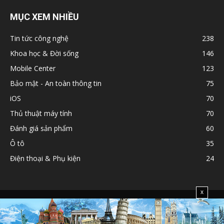
MỤC XEM NHIỀU
Tin tức công nghệ
238
Khoa học & Đời sống
146
Mobile Center
123
Bảo mật - An toàn thông tin
75
iOS
70
Thủ thuật máy tính
70
Đánh giá sản phẩm
60
Ô tô
35
Điện thoại & Phụ kiện
24
x
Chính sách
Liên hệ
© 2017 Powered by
MICHIO