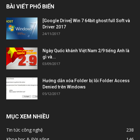
BÀI VIẾT PHỔ BIẾN
[Google Drive] Win 7 64bit ghost full Soft và
Driver 2017
24/11/2017
Ngày Quốc khánh Việt Nam 2/9 tiếng Anh là
gì và...
03/09/2017
Hướng dẫn xóa Folder bị lỗi Folder Access
Denied trên Windows
05/12/2017
MỤC XEM NHIỀU
Tin tức công nghệ
238
Khoa học & Đời sống
146