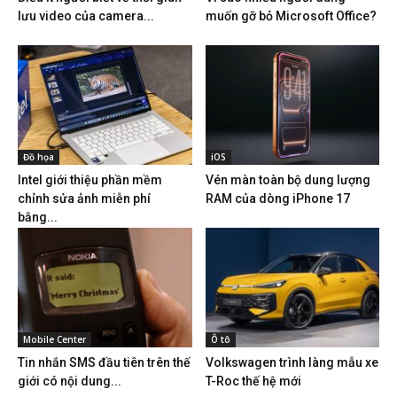
lưu video của camera...
muốn gỡ bỏ Microsoft Office?
Đồ họa
iOS
Intel giới thiệu phần mềm
Vén màn toàn bộ dung lượng
chỉnh sửa ảnh miễn phí
RAM của dòng iPhone 17
bằng...
Mobile Center
Ô tô
Tin nhắn SMS đầu tiên trên thế
Volkswagen trình làng mẫu xe
giới có nội dung...
T-Roc thế hệ mới