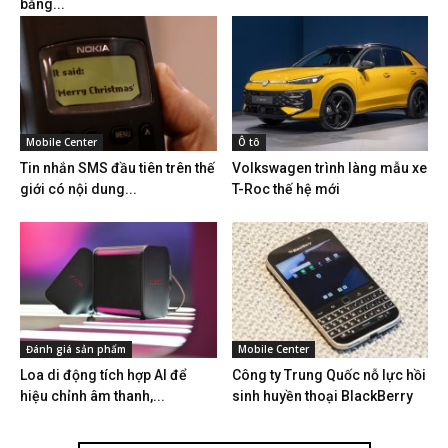
bằng...
Mobile Center
Ô tô
Tin nhắn SMS đầu tiên trên thế
Volkswagen trình làng mẫu xe
giới có nội dung...
T-Roc thế hệ mới
Đánh giá sản phẩm
Mobile Center
Loa di động tích hợp AI để
Công ty Trung Quốc nỗ lực hồi
hiệu chỉnh âm thanh,...
sinh huyền thoại BlackBerry