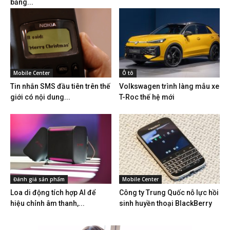
bằng...
Mobile Center
Ô tô
Tin nhắn SMS đầu tiên trên thế
Volkswagen trình làng mẫu xe
giới có nội dung...
T-Roc thế hệ mới
Đánh giá sản phẩm
Mobile Center
Loa di động tích hợp AI để
Công ty Trung Quốc nỗ lực hồi
hiệu chỉnh âm thanh,...
sinh huyền thoại BlackBerry