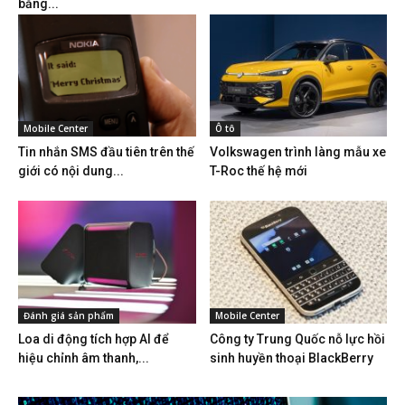
bằng...
Mobile Center
Ô tô
Tin nhắn SMS đầu tiên trên thế
Volkswagen trình làng mẫu xe
giới có nội dung...
T-Roc thế hệ mới
Đánh giá sản phẩm
Mobile Center
Loa di động tích hợp AI để
Công ty Trung Quốc nỗ lực hồi
hiệu chỉnh âm thanh,...
sinh huyền thoại BlackBerry