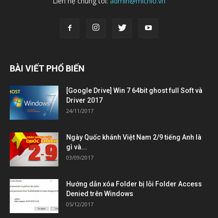
Liên hệ chúng tôi:
admin@michio.vn
BÀI VIẾT PHỔ BIẾN
[Google Drive] Win 7 64bit ghost full Soft và
Driver 2017
24/11/2017
Ngày Quốc khánh Việt Nam 2/9 tiếng Anh là
gì và...
03/09/2017
Hướng dẫn xóa Folder bị lỗi Folder Access
Denied trên Windows
05/12/2017