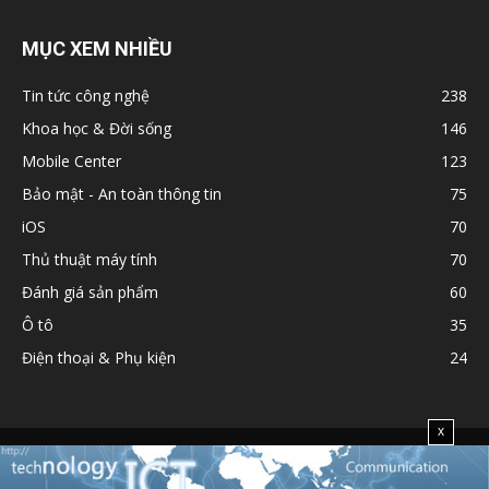
MỤC XEM NHIỀU
Tin tức công nghệ
238
Khoa học & Đời sống
146
Mobile Center
123
Bảo mật - An toàn thông tin
75
iOS
70
Thủ thuật máy tính
70
Đánh giá sản phẩm
60
Ô tô
35
Điện thoại & Phụ kiện
24
x
Chính sách
Liên hệ