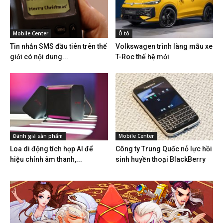
Mobile Center
Ô tô
Tin nhắn SMS đầu tiên trên thế
Volkswagen trình làng mẫu xe
giới có nội dung...
T-Roc thế hệ mới
Đánh giá sản phẩm
Mobile Center
Loa di động tích hợp AI để
Công ty Trung Quốc nỗ lực hồi
hiệu chỉnh âm thanh,...
sinh huyền thoại BlackBerry