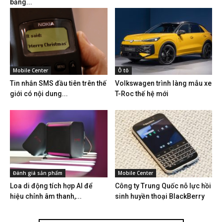
bằng...
Mobile Center
Ô tô
Tin nhắn SMS đầu tiên trên thế
Volkswagen trình làng mẫu xe
giới có nội dung...
T-Roc thế hệ mới
Đánh giá sản phẩm
Mobile Center
Loa di động tích hợp AI để
Công ty Trung Quốc nỗ lực hồi
hiệu chỉnh âm thanh,...
sinh huyền thoại BlackBerry