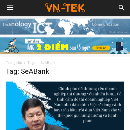
Trang chủ
Tags
SeABank
Tag: SeABank