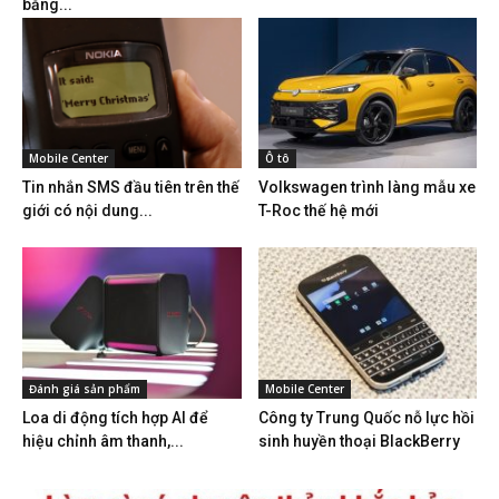
bằng...
Mobile Center
Ô tô
Tin nhắn SMS đầu tiên trên thế
Volkswagen trình làng mẫu xe
giới có nội dung...
T-Roc thế hệ mới
Đánh giá sản phẩm
Mobile Center
Loa di động tích hợp AI để
Công ty Trung Quốc nỗ lực hồi
hiệu chỉnh âm thanh,...
sinh huyền thoại BlackBerry