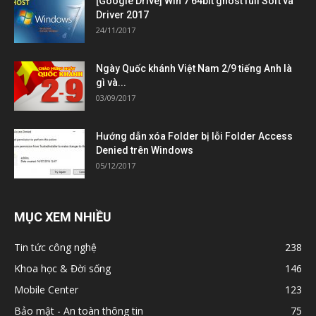
[Google Drive] Win 7 64bit ghost full Soft và
Driver 2017
24/11/2017
Ngày Quốc khánh Việt Nam 2/9 tiếng Anh là
gì và...
03/09/2017
Hướng dẫn xóa Folder bị lỗi Folder Access
Denied trên Windows
05/12/2017
MỤC XEM NHIỀU
Tin tức công nghệ
238
Khoa học & Đời sống
146
Mobile Center
123
Bảo mật - An toàn thông tin
75