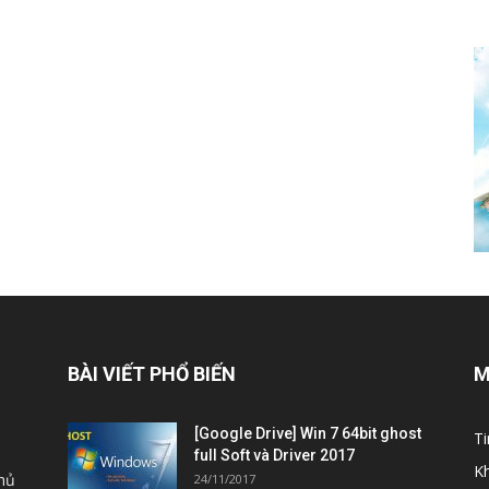
BÀI VIẾT PHỔ BIẾN
M
[Google Drive] Win 7 64bit ghost
Ti
full Soft và Driver 2017
K
thủ
24/11/2017