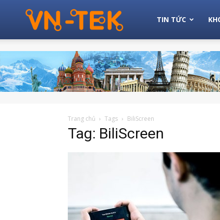
Michio
TIN TỨC
KH
Tek
Trang chủ
Tags
BiliScreen
Tag: BiliScreen