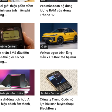
tel giới thiệu phần mềm
Vén màn toàn bộ dung
ỉnh sửa ảnh miễn phí
lượng RAM của dòng
ng...
iPhone 17
obile Center
Ô tô
n nhắn SMS đầu tiên
Volkswagen trình làng
ên thế giới có nội
mẫu xe T-Roc thế hệ mới
ng...
ánh giá sản phẩm
Mobile Center
a di động tích hợp AI
Công ty Trung Quốc nỗ
 hiệu chỉnh âm thanh,...
lực hồi sinh huyền thoại
BlackBerry