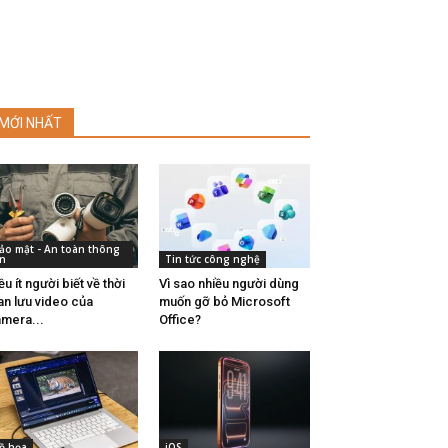
MỚI NHẤT
ảo mật - An toàn thông
in
Tin tức công nghệ
ều ít người biết về thời
Vì sao nhiều người dùng
an lưu video của
muốn gỡ bỏ Microsoft
mera...
Office?
ồ họa
iOS