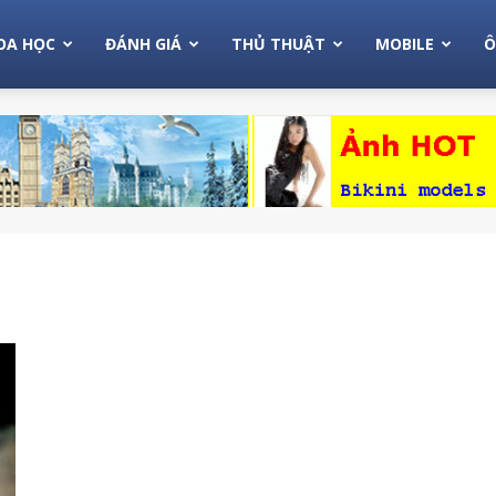
OA HỌC
ĐÁNH GIÁ
THỦ THUẬT
MOBILE
Ô