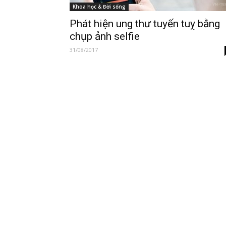
Khoa học & Đời sống
Phát hiện ung thư tuyến tuỵ bằng
chụp ảnh selfie
31/08/2017