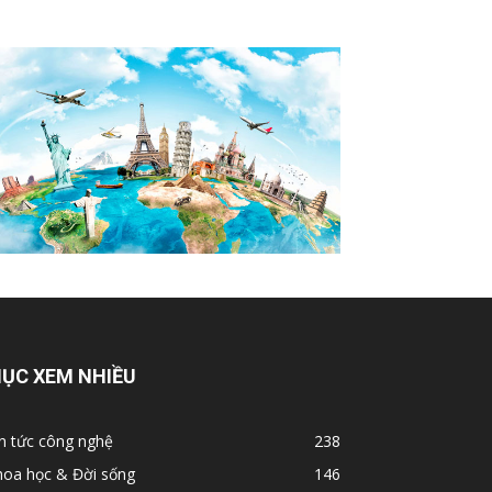
ỤC XEM NHIỀU
n tức công nghệ
238
hoa học & Đời sống
146