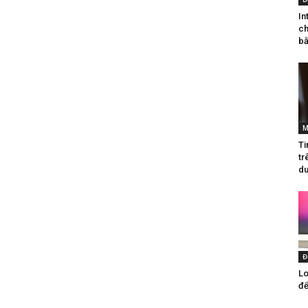
In
ch
bằ
M
Ti
tr
du
Đ
Lo
để