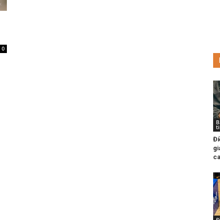
0
B
t
Đi
gi
ca
Đ