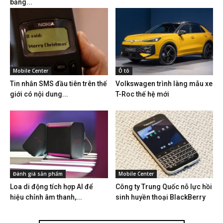
bằng...
Mobile Center
Ô tô
Tin nhắn SMS đầu tiên trên thế
Volkswagen trình làng mẫu xe
giới có nội dung...
T-Roc thế hệ mới
Đánh giá sản phẩm
Mobile Center
Loa di động tích hợp AI để
Công ty Trung Quốc nỗ lực hồi
hiệu chỉnh âm thanh,...
sinh huyền thoại BlackBerry