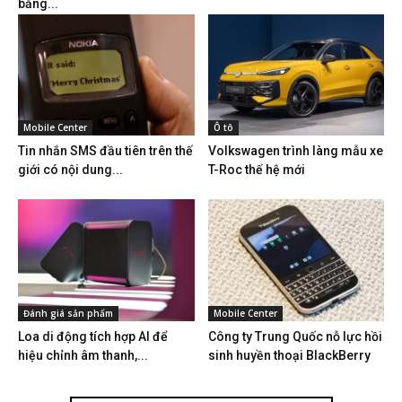
bằng...
Mobile Center
Ô tô
Tin nhắn SMS đầu tiên trên thế
Volkswagen trình làng mẫu xe
giới có nội dung...
T-Roc thế hệ mới
Đánh giá sản phẩm
Mobile Center
Loa di động tích hợp AI để
Công ty Trung Quốc nỗ lực hồi
hiệu chỉnh âm thanh,...
sinh huyền thoại BlackBerry