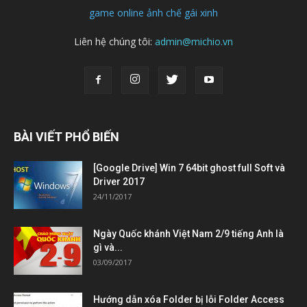
game online
ảnh chế
gái xinh
Liên hệ chúng tôi:
admin@michio.vn
BÀI VIẾT PHỔ BIẾN
[Google Drive] Win 7 64bit ghost full Soft và
Driver 2017
24/11/2017
Ngày Quốc khánh Việt Nam 2/9 tiếng Anh là
gì và...
03/09/2017
Hướng dẫn xóa Folder bị lỗi Folder Access