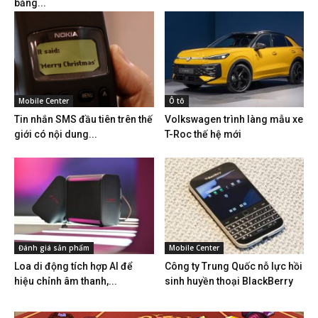
bằng...
Mobile Center
Ô tô
Tin nhắn SMS đầu tiên trên thế
Volkswagen trình làng mẫu xe
giới có nội dung...
T-Roc thế hệ mới
Đánh giá sản phẩm
Mobile Center
Loa di động tích hợp AI để
Công ty Trung Quốc nỗ lực hồi
hiệu chỉnh âm thanh,...
sinh huyền thoại BlackBerry