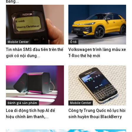
bằng...
Mobile Center
Ô tô
Tin nhắn SMS đầu tiên trên thế
Volkswagen trình làng mẫu xe
giới có nội dung...
T-Roc thế hệ mới
Đánh giá sản phẩm
Mobile Center
Loa di động tích hợp AI để
Công ty Trung Quốc nỗ lực hồi
hiệu chỉnh âm thanh,...
sinh huyền thoại BlackBerry